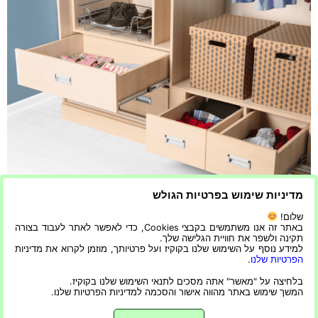
מדיניות שימוש בפרטיות הגולש
אחסון וארגון ארונות בגדים – איך לנצל מקסימום מקום בארון
שלום!
הבגדים גלה כיצד לשנות את המלתחה שלך על ידי מיצוי החלל
באתר זה אנו משתמשים בקבצי Cookies, כדי לאפשר לאתר לעבוד בצורה
תקינה ולשפר את חוויית הגלישה שלך.
והארגון בסיפור מעורר השראה זה. למד טיפים וטריקים שיהפכו
למידע נוסף על השימוש שלנו בקוקיז ועל פרטיותך, מוזמן לקרוא את מדיניות
את הארון שלך ליותר פונקציונלי ומושך מבחינה ויזואלית. לעוד
הפרטיות שלנו
.
מאמרים שיכולים לעניין אתכם: שירות שליחויות – מיהו שליח
בלחיצה על "מאשר" אתה מסכים לתנאי השימוש שלנו בקוקיז.
המשך שימוש באתר מהווה אישור והסכמה למדיניות הפרטיות שלנו.
אקספרס ולמה המשלוח הזה כל כך מומלץ? […]